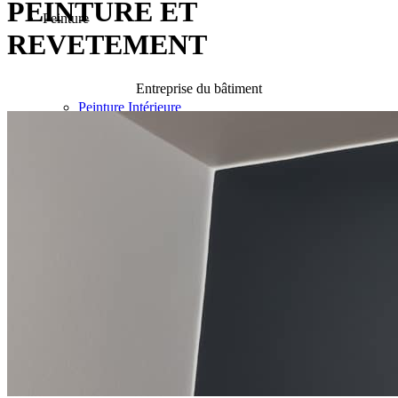
PEINTURE ET
Peinture
REVETEMENT
Entreprise du bâtiment
Peinture Intérieure
Peinture Extérieure
Revêtement
Revêtement Sol